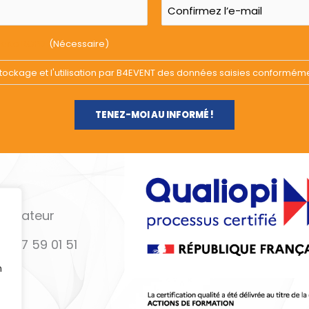
arte RGPD
(Nécessaire)
e stockage et l'utilisation par B4EVENT des données saisies conformém
ormateur
4 67 59 01 51
n