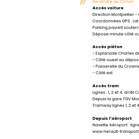
Se rendre au Corum
Accès voiture
Direction Montpellier -
Coordonnées GPS : Lat :
Parking payant souterr
Dépose minute côté o
Accès piéton
- Esplanade Charles de
- Côté ouest au dépos
- Passerelle du Crown
- Côté est
Accès tram
Lignes : 1, 2 et 4, arrêt
Depuis la gare TGV Mon
Tramway lignes 1, 2 et 4
Depuis l'aéroport
Navette Aéroport : lign
www.herault-transport.