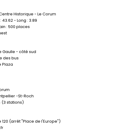
 Centre Historique - Le Corum
 43.62 - Long : 3.89
ain : 500 places
uest
 Gaulle - côté sud
e des bus
e Plaza
 Corum
tpellier -St-Roch
 (3 stations)
e 120 (arrêt "Place de l'Europe")
fr