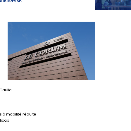
unication
Gaulle
s à mobilité réduite
dicap