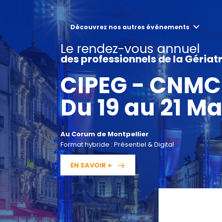
Aller
au
contenu
Découvrez nos autres événements
Le rendez-vous annuel
des professionnels de la Gériatr
CIPEG - CNMC
Du 19 au 21 Ma
Au Corum de Montpellier
Format hybride : Présentiel & Digital
EN SAVOIR +