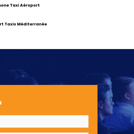
hone Taxi Aéroport
t Taxis Méditerranée
É