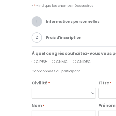
«
*
» indique les champs nécessaires
1
Informations personnelles
2
Frais d'inscription
À quel congrès souhaitez-vous vous pa
CIPEG
CNMC
CNIDEC
Coordonnées du participant
Civilité
Titre
*
*
Nom
Prénom
*