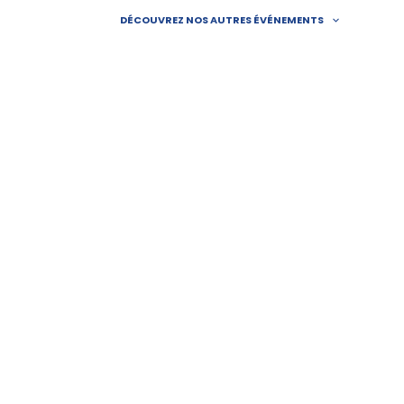
Aller
DÉCOUVREZ NOS AUTRES ÉVÉNEMENTS
au
contenu
ACCUEIL