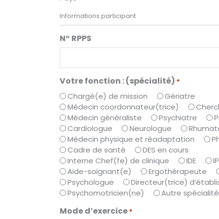
Informations participant
N° RPPS
Votre fonction : (spécialité)
*
Chargé(e) de mission
Gériatre
Médecin coordonnateur(trice)
Cherc
Médecin généraliste
Psychiatre
P
Cardiologue
Neurologue
Rhumat
Médecin physique et réadaptation
P
Cadre de santé
DES en cours
Interne Chef(fe) de clinique
IDE
I
Aide-soignant(e)
Ergothérapeute
Psychologue
Directeur(trice) d’étab
Psychomotricien(ne)
Autre spécialité
Mode d’exercice
*