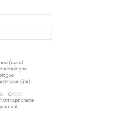
heur(euse)
neumologue
ologue
harmacien(ne)
PA
IDEC
Orthophoniste
lissement