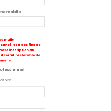
ne mobile
es mails
santé, et à des fins de
tre inscription au
il serait préférable de
nnelle.
rofessionnel
gatoire